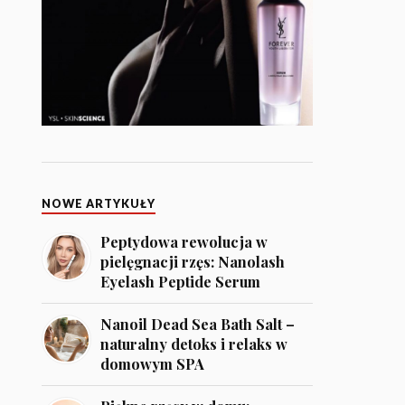
NOWE ARTYKUŁY
Peptydowa rewolucja w
pielęgnacji rzęs: Nanolash
Eyelash Peptide Serum
Nanoil Dead Sea Bath Salt –
naturalny detoks i relaks w
domowym SPA