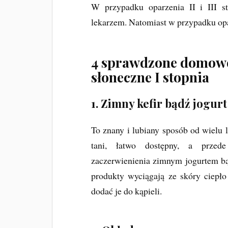
W przypadku oparzenia II i III s
lekarzem. Natomiast w przypadku op
4 sprawdzone domowe
słoneczne I stopnia
1. Zimny kefir bądź jogur
To znany i lubiany sposób od wielu l
tani, łatwo dostępny, a przed
zaczerwienienia zimnym jogurtem b
produkty wyciągają ze skóry ciepł
dodać je do kąpieli.