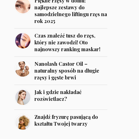
Piękne rzęsy w domu:
najlepsze zestawy do
samodzielnego liftingu rzęs na
rok 2025
Czas znaleźć tusz do rzęs,
który nie zawodzi! Oto
najnowszy ranking maskar!
Nanolash Castor Oil –
naturalny sposób na długie
rzęsy i gęste brwi
Jak i gdzie nakładać
rozświetlacz?
Znajdź fryzurę pasującą do
kształtu Twojej twarzy