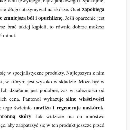
kę octu (zwykłego, bądź jabłkowego). Spokojnie,
zapobiega
 się długo utrzymywał na skórze. Ocet
e zmniejsza ból i opuchliznę.
Jeśli oparzenie jest
sz brać takiej kąpieli, to równie dobrze możesz
5 minut.
ię w specjalistyczne produkty. Najlepszym z nim
ukt, w którym jest wysoko w składzie. Może być w
 Ich działanie jest podobne, zaś w zależności od
silne właściwości
 ich cena. Pantenol wykazuje
nawilża i regeneruje naskórek
z tego świetnie
.
hronną skóry
. Jak widzicie ma on mnóstwo
c, aby zaopatrzyć się w ten produkt jeszcze przed