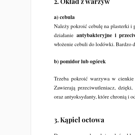
2. Okład z warzyw
a) cebula
Należy pokroić cebulę na plasterki i
antybakteryjne i przeci
działanie
włożenie cebuli do lodówki. Bardzo d
b) pomidor lub ogórek
Trzeba pokroić warzywa w cienkie p
Zawierają przeciwutleniacz, dzięki,
oraz antyoksydanty, które chronią i o
3. Kąpiel octowa