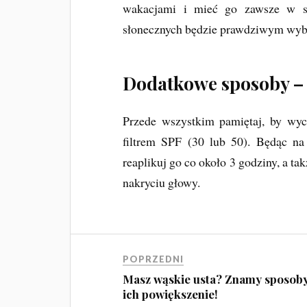
wakacjami i mieć go zawsze w sw
słonecznych będzie prawdziwym wy
Dodatkowe sposoby –
Przede wszystkim pamiętaj, by wy
filtrem SPF (30 lub 50). Będąc na
reaplikuj go co około 3 godziny, a t
nakryciu głowy.
POPRZEDNI
Masz wąskie usta? Znamy sposob
ich powiększenie!