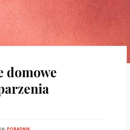
ne domowe
parzenia
IA:
PORADNIK