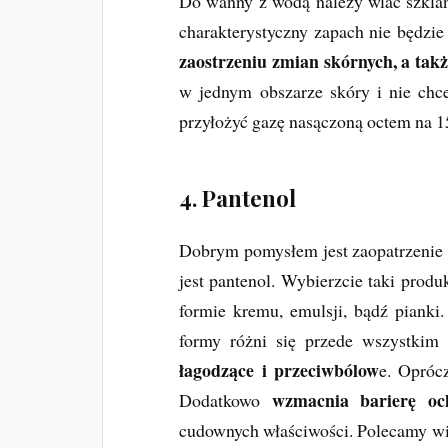
Do wanny z wodą należy wlać szklan
charakterystyczny zapach nie będzie
zaostrzeniu zmian skórnych, a takż
w jednym obszarze skóry i nie chce
przyłożyć gazę nasączoną octem na 1
4. Pantenol
Dobrym pomysłem jest zaopatrzenie s
jest pantenol. Wybierzcie taki prod
formie kremu, emulsji, bądź pianki.
formy różni się przede wszystkim
łagodzące i przeciwbólow
e. Opróc
wzmacnia barierę oc
Dodatkowo
cudownych właściwości. Polecamy wię