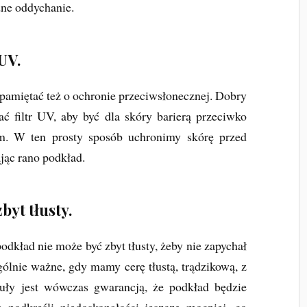
dne oddychanie.
UV.
o pamiętać też o ochronie przeciwsłonecznej. Dobry
ć filtr UV, aby być dla skóry barierą przeciwko
. W ten prosty sposób uchronimy skórę przed
ając rano podkład.
byt tłusty.
podkład nie może być zbyt tłusty, żeby nie zapychał
gólnie ważne, gdy mamy cerę tłustą, trądzikową, z
uły jest wówczas gwarancją, że podkład będzie