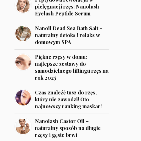
pielęgnacji rzęs: Nanolash
Eyelash Peptide Serum
Nanoil Dead Sea Bath Salt –
naturalny detoks i relaks w
domowym SPA
Piękne rzęsy w domu:
najlepsze zestawy do
samodzielnego liftingu rzęs na
rok 2025
Czas znaleźć tusz do rzęs,
który nie zawodzi! Oto
najnowszy ranking maskar!
Nanolash Castor Oil –
naturalny sposób na długie
rzęsy i gęste brwi