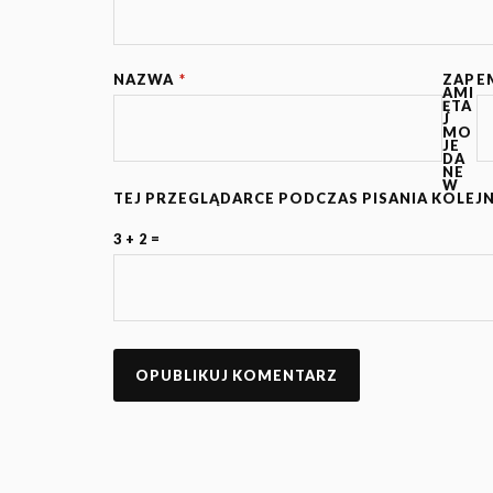
NAZWA
*
ZAP
E
AMI
ĘTA
J
MO
JE
DA
NE
W
TEJ PRZEGLĄDARCE PODCZAS PISANIA KOLEJ
3 + 2 =