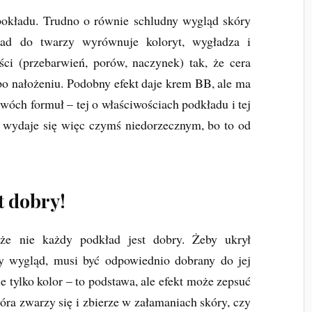
pokładu. Trudno o równie schludny wygląd skóry
ad do twarzy wyrównuje koloryt, wygładza i
ci (przebarwień, porów, naczynek) tak, że cera
 po nałożeniu. Podobny efekt daje krem BB, ale ma
dwóch formuł – tej o właściwościach podkładu i tej
u wydaje się więc czymś niedorzecznym, bo to od
t dobry!
że nie każdy podkład jest dobry. Żeby ukrył
ny wygląd, musi być odpowiednio dobrany do jej
ie tylko kolor – to podstawa, ale efekt może zepsuć
która zwarzy się i zbierze w załamaniach skóry, czy