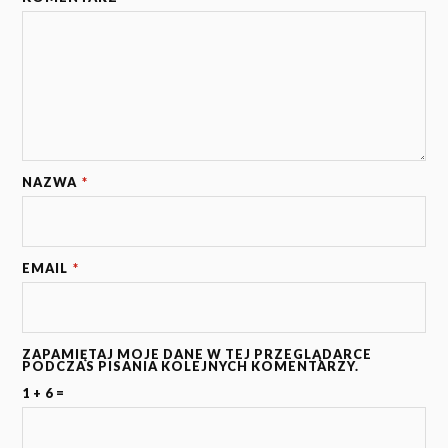
NAZWA
*
EMAIL
*
ZAPAMIĘTAJ MOJE DANE W TEJ PRZEGLĄDARCE
PODCZAS PISANIA KOLEJNYCH KOMENTARZY.
1 + 6 =