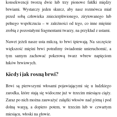
konsekwencji tworzą dwie lub trzy pionowe fałdki między
brwiami. Wystarczy jeden skurcz, aby nasz rozmówca miał
przed sobą człowieka zniecierpliwionego, zirytowanego lub
pełnego współczucia – w zależności od tego, co inne mięśnie
zrobią z pozostałymi fragmentami twarzy, na przykład z ustami.
Nawet jeżeli nasze usta milczą, to brwi śpiewają. Na szczęście
większość mięśni brwi potrafimy świadomie unieruchomić, a
tym samym zachować pokerową twarz wbrew napięciom
łuków brwiowych.
Kiedy i jak rosną brwi?
Brwi są pierwszymi włosami pojawiającymi się u ludzkiego
zarodka, które stają się widoczne już w trzecim miesiącu ciąży.
Zaraz po nich można zauważyć zalążki włosów nad górną i pod
dolną wargą, a dopiero potem, w trzecim lub w czwartym
miesiącu, włoski na głowie.