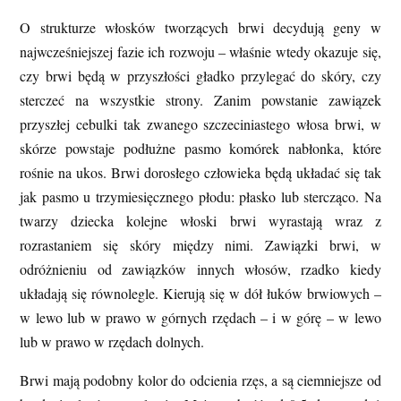
O strukturze włosków tworzących brwi decydują geny w
najwcześniejszej fazie ich rozwoju – właśnie wtedy okazuje się,
czy brwi będą w przyszłości gładko przylegać do skóry, czy
sterczeć na wszystkie strony. Zanim powstanie zawiązek
przyszłej cebulki tak zwanego szczeciniastego włosa brwi, w
skórze powstaje podłużne pasmo komórek nabłonka, które
rośnie na ukos. Brwi dorosłego człowieka będą układać się tak
jak pasmo u trzymiesięcznego płodu: płasko lub stercząco. Na
twarzy dziecka kolejne włoski brwi wyrastają wraz z
rozrastaniem się skóry między nimi. Zawiązki brwi, w
odróżnieniu od zawiązków innych włosów, rzadko kiedy
układają się równolegle. Kierują się w dół łuków brwiowych –
w lewo lub w prawo w górnych rzędach – i w górę – w lewo
lub w prawo w rzędach dolnych.
Brwi mają podobny kolor do odcienia rzęs, a są ciemniejsze od