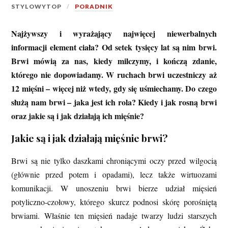
STYLOWYTOP
PORADNIK
Najżywszy i wyrażający najwięcej niewerbalnych
informacji element ciała? Od setek tysięcy lat są nim brwi.
Brwi mówią za nas, kiedy milczymy, i kończą zdanie,
którego nie dopowiadamy. W ruchach brwi uczestniczy aż
12 mięśni – więcej niż wtedy, gdy się uśmiechamy. Do czego
służą nam brwi – jaka jest ich rola? Kiedy i jak rosną brwi
oraz jakie są i jak działają ich mięśnie?
Jakie są i jak działają mięśnie brwi?
Brwi są nie tylko daszkami chroniącymi oczy przed wilgocią
(głównie przed potem i opadami), lecz także wirtuozami
komunikacji. W unoszeniu brwi bierze udział mięsień
potyliczno-czołowy, którego skurcz podnosi skórę porośniętą
brwiami. Właśnie ten mięsień nadaje twarzy ludzi starszych