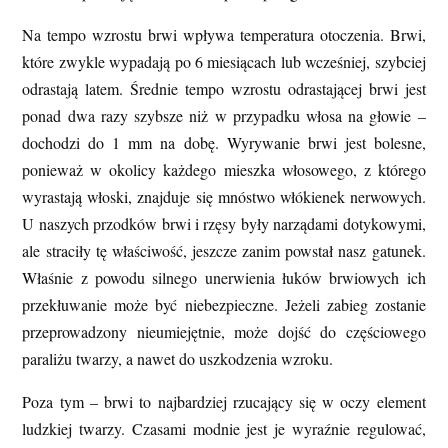
Na tempo wzrostu brwi wpływa temperatura otoczenia. Brwi,
które zwykle wypadają po 6 miesiącach lub wcześniej, szybciej
odrastają latem. Średnie tempo wzrostu odrastającej brwi jest
ponad dwa razy szybsze niż w przypadku włosa na głowie –
dochodzi do 1 mm na dobę. Wyrywanie brwi jest bolesne,
ponieważ w okolicy każdego mieszka włosowego, z którego
wyrastają włoski, znajduje się mnóstwo włókienek nerwowych.
U naszych przodków brwi i rzęsy były narządami dotykowymi,
ale straciły tę właściwość, jeszcze zanim powstał nasz gatunek.
Właśnie z powodu silnego unerwienia łuków brwiowych ich
przekłuwanie może być niebezpieczne. Jeżeli zabieg zostanie
przeprowadzony nieumiejętnie, może dojść do częściowego
paraliżu twarzy, a nawet do uszkodzenia wzroku.
Poza tym – brwi to najbardziej rzucający się w oczy element
ludzkiej twarzy. Czasami modnie jest je wyraźnie regulować,