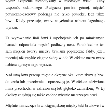
wyraz skupienia niespotykany w młodszym wieku. Żeby
wspomóc osłabionego dźwigacza powieki górnej, mięsień
potyliczno-czołowy podciąga nie tylko powiekę, lecz także
brwi. Kiedy przestaje, twarz natychmiast nabiera łagodnego
wyrazu.
Za wyrównanie linii brwi i uspokojenie ich po mimicznych
harcach odpowiada mięsień podłużny nosa. Paradoksalnie ten
sam mięsień tworzy między brwiami poprzeczne fałdy, jeżeli
mocniej niż zwykle ciągnie skórę w dół. W efekcie nasza twarz
nabiera agresywnego wyrazu.
Nad linią brwi pracują mięśnie okrężne oka, które zbliżają brwi
do czoła lub przeciwnie – opuszczają je. W efekcie zdziwiona
mina przechodzi w zafrasowaną lub głęboko zamyśloną. W tej
okolicy znajdują się także osobne mięśnie marszczące brwi.
Mięśnie marszczące brwi ciągną skórę między łuki brwiowe i w