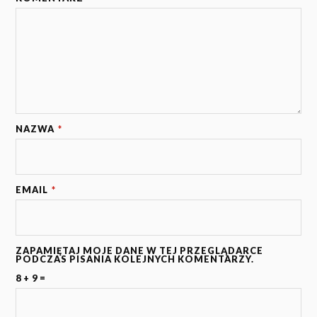
NAZWA
*
EMAIL
*
ZAPAMIĘTAJ MOJE DANE W TEJ PRZEGLĄDARCE
PODCZAS PISANIA KOLEJNYCH KOMENTARZY.
8 + 9 =