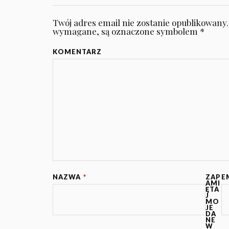
Twój adres email nie zostanie opublikowany.
wymagane, są oznaczone symbolem
*
KOMENTARZ
NAZWA
*
ZAP
E
AMI
ĘTA
J
MO
JE
DA
NE
W