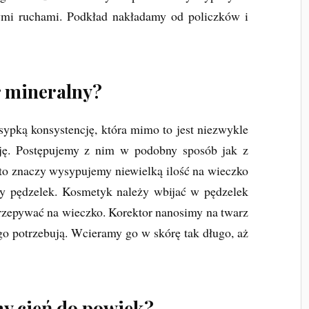
ymi ruchami. Podkład nakładamy od policzków i
r mineralny?
sypką konsystencję, która mimo to jest niezwykle
cję. Postępujemy z nim w podobny sposób jak z
to znaczy wysypujemy niewielką ilość na wieczko
y pędzelek. Kosmetyk należy wbijać w pędzelek
trzepywać na wieczko. Korektor nanosimy na twarz
tego potrzebują. Wcieramy go w skórę tak długo, aż
ny cień do powiek?