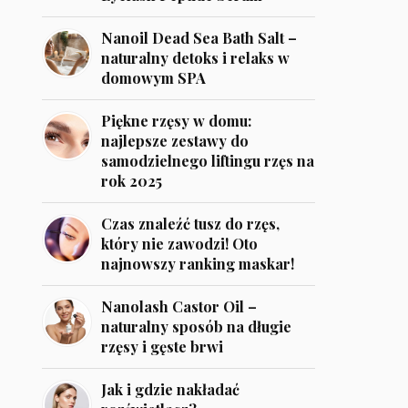
Nanoil Dead Sea Bath Salt –
naturalny detoks i relaks w
domowym SPA
Piękne rzęsy w domu:
najlepsze zestawy do
samodzielnego liftingu rzęs na
rok 2025
Czas znaleźć tusz do rzęs,
który nie zawodzi! Oto
najnowszy ranking maskar!
Nanolash Castor Oil –
naturalny sposób na długie
rzęsy i gęste brwi
Jak i gdzie nakładać