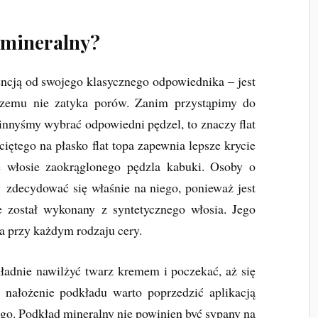
 mineralny?
encją od swojego klasycznego odpowiednika ‒ jest
 czemu nie zatyka porów. Zanim przystąpimy do
innyśmy wybrać odpowiedni pędzel, to znaczy flat
ściętego na płasko flat topa zapewnia lepsze krycie
te włosie zaokrąglonego pędzla kabuki. Osoby o
 zdecydować się właśnie na niego, ponieważ jest
e został wykonany z syntetycznego włosia. Jego
ia przy każdym rodzaju cery.
ładnie nawilżyć twarz kremem i poczekać, aż się
 nałożenie podkładu warto poprzedzić aplikacją
ego. Podkład mineralny nie powinien być sypany na