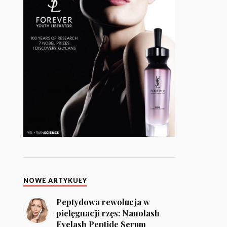
NOWE ARTYKUŁY
Peptydowa rewolucja w
pielęgnacji rzęs: Nanolash
Eyelash Peptide Serum