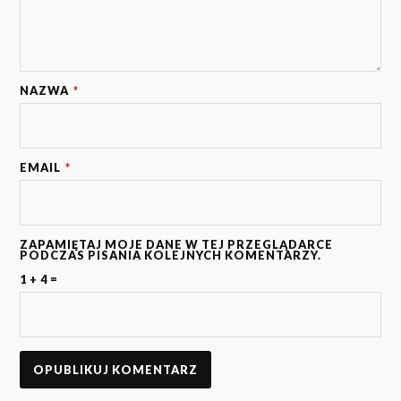
NAZWA
*
EMAIL
*
ZAPAMIĘTAJ MOJE DANE W TEJ PRZEGLĄDARCE
PODCZAS PISANIA KOLEJNYCH KOMENTARZY.
1 + 4 =