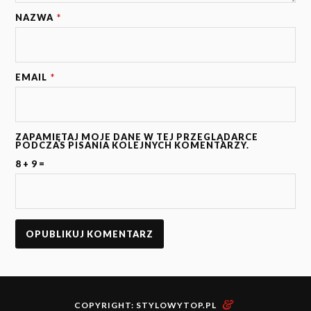
NAZWA
*
EMAIL
*
ZAPAMIĘTAJ MOJE DANE W TEJ PRZEGLĄDARCE
PODCZAS PISANIA KOLEJNYCH KOMENTARZY.
8 + 9 =
&
COPYRIGHT:
STYLOWYTOP.PL