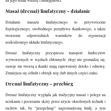
na jego temat wiedzę i umiejętności.
Masaż (drenaż) limfatyczny – działanie
Działanie masażu limfatycznego to przywrócenie
fizjologicznego, swobodnego przepływu tkankowego, a także
tworzenie odpowiednich warunków do regeneracji
uszkodzonego układu limfatycznego.
Drenaż limfatyczny przyspiesza transport limfocytów
wytworzonych w węzłach chłonnych: złogi nie gromadzą się,
zastoje nie tworzą a tkanki mają zapewniony detoks i odnowę.
Zmniejsza się cellulit i obrzęk nóg (lub innych części ciała).
Drenaż limfatyczny – przebieg
Drenaż limfatyczny wygląda jak tradycyjny masaż i polega na
uciskaniu i pocieraniu skóry przez użycie określonych technik i
ruchów tak, by “przepchnąć” nagromadzoną limfę, a tym