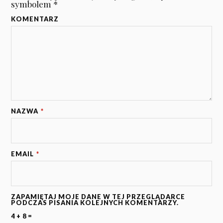
symbolem
*
KOMENTARZ
NAZWA
*
EMAIL
*
ZAPAMIĘTAJ MOJE DANE W TEJ PRZEGLĄDARCE
PODCZAS PISANIA KOLEJNYCH KOMENTARZY.
4 + 8 =