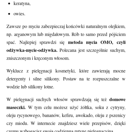
keratyna,
owies.
Zawsze po myciu zabezpieczaj końcówki naturalnym olejkiem,
np. arganowym lub migdałowym. Rób to samo przed pójściem
metoda mycia OMO, czyli
spać. Najlepiej sprawdzi się
odżywka-mycie-odżywka.
Polecana jest szczególnie suchym,
zniszczonym i kręconym włosom.
Wyklucz z pielęgnacji kosmetyki, które zawierają mocne
detergenty i silne silikony. Postaw na te rozpuszczalne w
wodzie lub silikony lotne.
domowe
W pielęgnacji suchych włosów sprawdzają się też
maseczki.
W tym celu możesz użyć żółtka, soku z cytryny,
oleju rycynowego, bananów, kefiru, awokado, oleju z pszenicy
czy miodu. W internecie znajdziesz wiele przepisów, dzięki
czemu wzbogacisz swoją codzienną rutynę pielęgnacyjną.